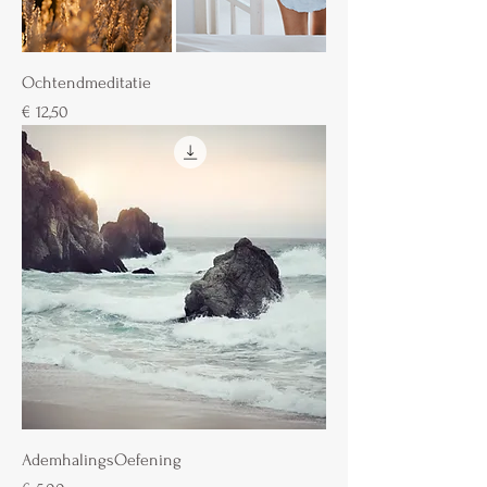
Ochtendmeditatie
Prijs
€ 12,50
AdemhalingsOefening