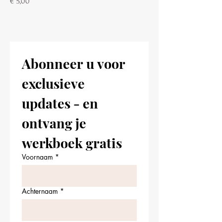
Prijs
€ 5,00
Abonneer u voor 
exclusieve 
updates - en 
ontvang je 
werkboek gratis
Voornaam
*
Achternaam
*