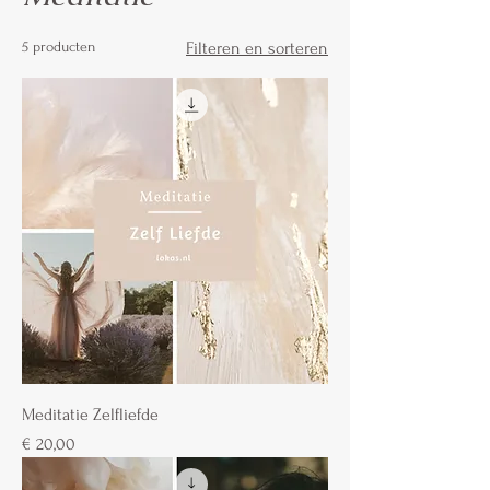
5 producten
Filteren en sorteren
Meditatie Zelfliefde
Prijs
€ 20,00