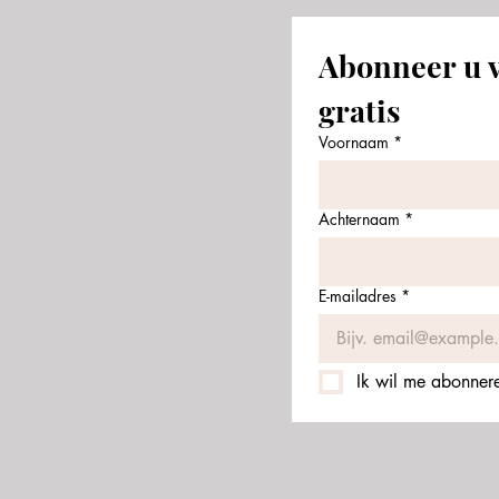
Abonneer u v
gratis
Voornaam
*
Achternaam
*
E-mailadres
*
Ik wil me abonneren