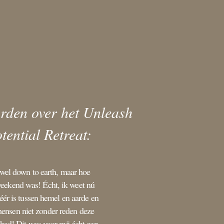
rden over het Unleash
tential Retreat:
 wel down to earth, maar hoe
weekend was! Écht, ik weet nú
éér is tussen hemel en aarde en
ensen niet zonder reden deze
had! Dit was voor mij écht een