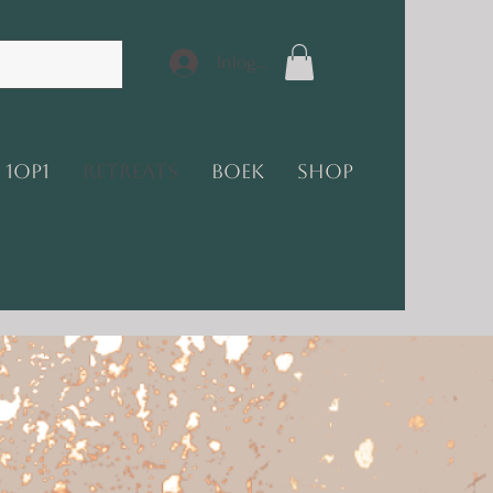
Inloggen
1op1
Retreats
Boek
Shop