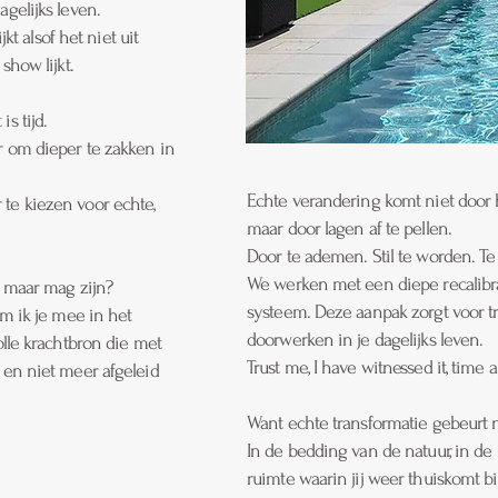
gelijks leven.
kt alsof het niet uit
show lijkt.
s tijd.
r om dieper te zakken in
Echte verandering komt niet door h
te kiezen voor echte,
maar door lagen af te pellen.
Door te ademen. Stil te worden. Te
We werken met een diepe recalibra
… maar mag zijn?
systeem. Deze aanpak zorgt voor tra
em ik je mee in het
doorwerken in je dagelijks leven.
olle krachtbron die met
Trust me, I have witnessed it, time 
 en niet meer afgeleid
Want echte transformatie gebeurt n
In de bedding van de natuur, in d
ruimte waarin jij weer thuiskomt bij