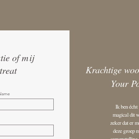
tie of mij
Krachtige woo
treat
Your Po
 Name
Ik ben écht
magical dit 
zeker dat er m
deze groep m
samenstelling 