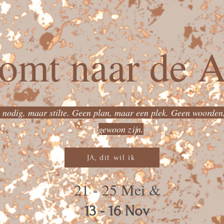
komt naar de 
 nodig, maar stilte. Geen plan, maar een plek. Geen woorden
gewoon zijn.
JA, dit wil ik
21 - 25 Mei &
13 - 16 Nov