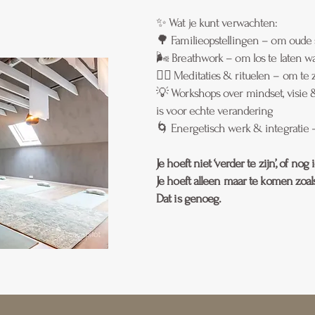
✨ Wat je kunt verwachten:
🌳 Familieopstellingen – om oude s
🌬️ Breathwork – om los te laten wa
🧘‍♀️ Meditaties & rituelen – om te
💡 Workshops over mindset, visie 
is voor echte verandering
🌀 Energetisch werk & integratie 
Je hoeft niet ‘verder te zijn’, of nog 
Je hoeft alleen maar te komen zoals
Dat is genoeg.