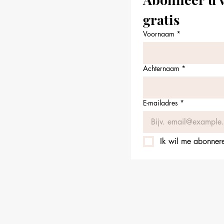
gratis
Voornaam
*
Achternaam
*
E-mailadres
*
Ik wil me abonneren