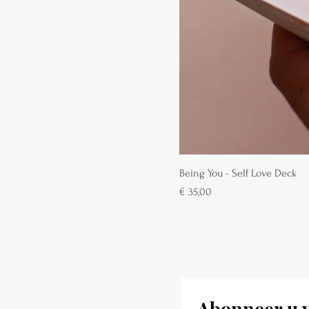
Being You - Self Love Deck
Prijs
€ 35,00
Abonneer u v