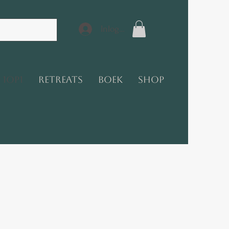
Inloggen
1op1
Retreats
Boek
Shop