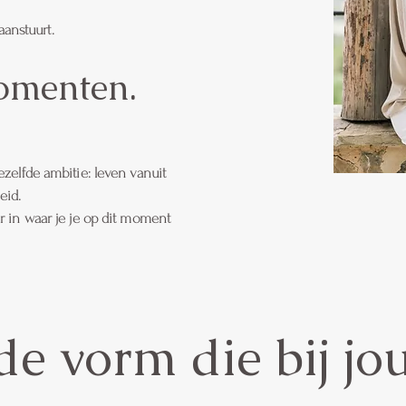
anstuurt.
omenten.
dezelfde ambitie: leven vanuit
eid.
ar in waar je je op dit moment
de vorm die bij jo