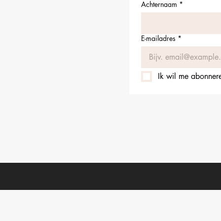
Achternaam
*
E-mailadres
*
Ik wil me abonneren