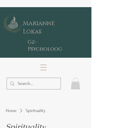
Marianne
Lokas
Gz-
Psycholoog
Home
Spirituality
Spirituality