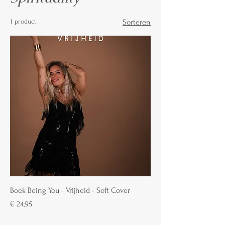
1 product
Sorteren
Boek Being You - Vrijheid - Soft Cover
Prijs
€ 24,95