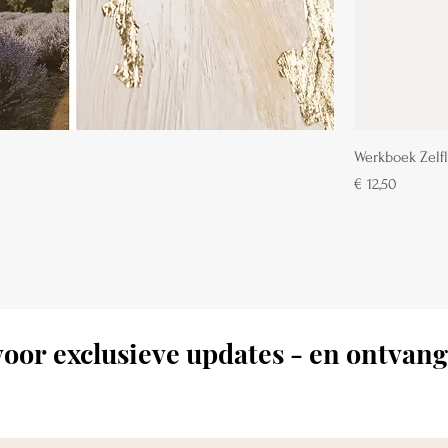
Werkboek Zelfl
Prijs
€ 12,50
oor exclusieve updates - en ontvang