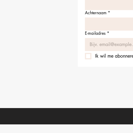
Achternaam
*
E-mailadres
*
Ik wil me abonneren