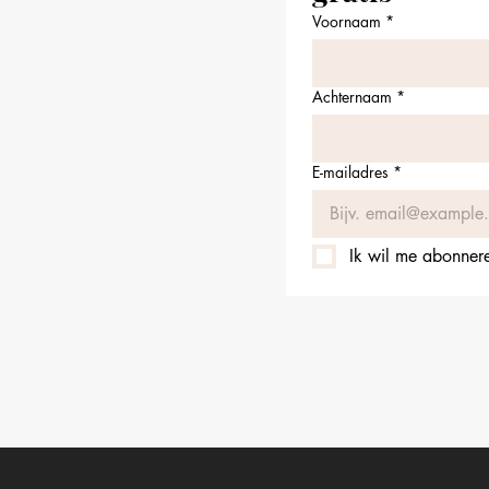
Voornaam
*
Achternaam
*
E-mailadres
*
Ik wil me abonneren