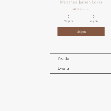
Marianne Jensen Lokas
Beheerder
0
0
Volgers
Volgen
Volgen
Profile
Events