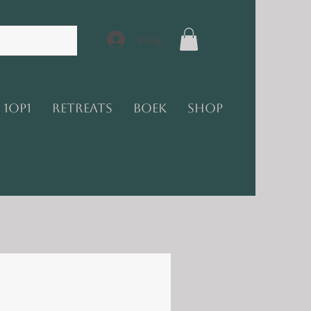
Inloggen
1op1
Retreats
Boek
Shop