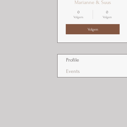
Marianne & Suus
0
0
Volgers
Volgen
Volgen
Profile
Events