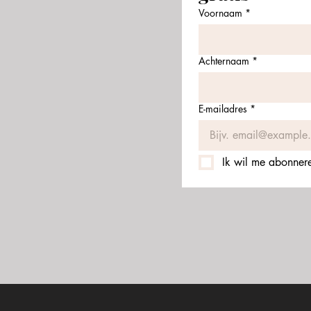
Voornaam
*
Achternaam
*
E-mailadres
*
Ik wil me abonneren