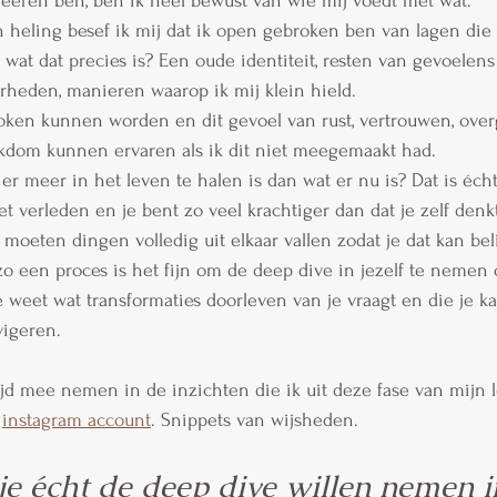
reëren ben, ben ik heel bewust van wie mij voedt met wat.
 heling besef ik mij dat ik open gebroken ben van lagen die m
wat dat precies is? Een oude identiteit, resten van gevoelens
rheden, manieren waarop ik mij klein hield.
ken kunnen worden en dit gevoel van rust, vertrouwen, overg
kdom kunnen ervaren als ik dit niet meegemaakt had.
 er meer in het leven te halen is dan wat er nu is? Dat is éch
t verleden en je bent zo veel krachtiger dan dat je zelf denkt
moeten dingen volledig uit elkaar vallen zodat je dat kan be
 zo een proces is het fijn om de deep dive in jezelf te nemen
e weet wat transformaties doorleven van je vraagt en die je k
igeren.
ijd mee nemen in de inzichten die ik uit deze fase van mijn 
 
instagram account
. Snippets van wijsheden.
e écht de deep dive willen nemen in