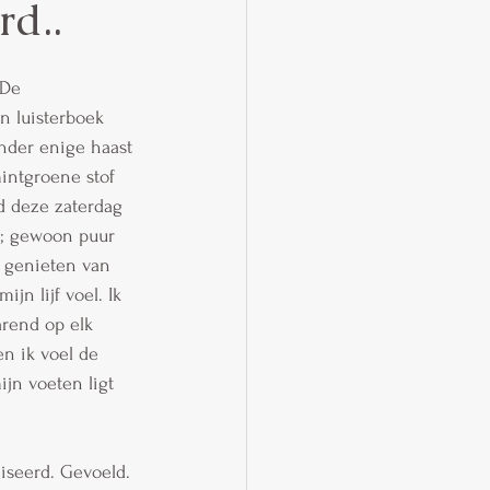
rd..
 De 
n luisterboek 
onder enige haast 
intgroene stof 
d deze zaterdag 
ng; gewoon puur 
e genieten van 
jn lijf voel. Ik 
arend op elk 
n ik voel de 
jn voeten ligt 
iseerd. Gevoeld. 