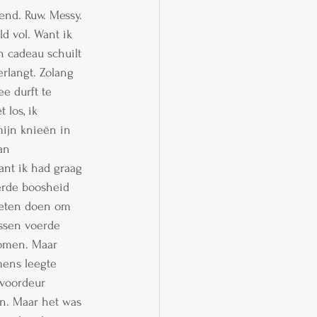
end. Ruw. Messy. 
d vol. Want ik 
n cadeau schuilt 
erlangt. Zolang 
ee durft te 
los, ik 
mijn knieën in 
an 
ant ik had graag 
erde boosheid 
oeten doen om 
ssen voerde 
nomen. Maar 
mens leegte 
 voordeur 
en. Maar het was 