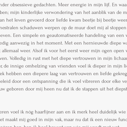
der obsessieve gedachten. Meer energie in mijn lijf. En waar
ben; mijn kinderlijke verwondering van het aanblik van de m
an het leven gevoerd door liefde kwam beetje bij beetje weer
nestralen schaduwen werpen op de muur doet mij al stoppe
leven. Een simpele en geautomatiseerde handeling van een 
olledig aanwezig in het moment. Met een hernieuwde diepe w
et allemaal weer. Alsof ik voor het eerst weer mijn ogen open 
en. Volledig in rust met het diepe vertrouwen in mijn licha
ler, de innige omhelzing van vrienden voel ik dieper in mijn l
eek hebben een diepere laag van vertrouwen en liefde gekre
eid door een ontspanning die ik voel vibreren door elke veze
uw geboren door mij heen nu dat ik de stappen uit het dieps
en voel ik nóg haarfijner aan en ik merk heel duidelijk wie
et maakt mij goed in mijn vak, maar nu dat ik een nieuw fu