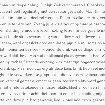
 aan van diepe heling. Pijnlijk. Zielsverscheurend. Openbrek
queen heeft regelmatig met de scepter gezwaaid. Maar ik hiel
áltijd in mijn voordeel zal werken. Dat er in elke ervaring ee
 en je te verrijken. Zolang jij je visie houdt op waar je naar v
tten richting je mooiere leven. Zolang je zelf in overgave je m
estende stroomversnelling van de flow van het leven. Ik liet 
r adem, werd opgeslokt door een diepe pijn die mij soms op 
et momenten bezweek ik onder de druk van de diepe pijn v
 onwerkelijk besef van wat er allemaal plaats gevonden had. W
een op zichzelf staande ervaring was, maar zijn ongecontrole
drank op. Maar nooit zo erg als deze keer. En ik heb veel m
igheid te verwerken. De gesprekken die over deze gebeurteni
een verschil gemaakt, omdat er geen accountability werd ge
e het einde betekende van onze relatie, bleef er ook een im
 en levenspartner achterliet toen hij onder begeleiding mijn
iepte van deze pijn had geweten, had ik hier nooit voor gekoz