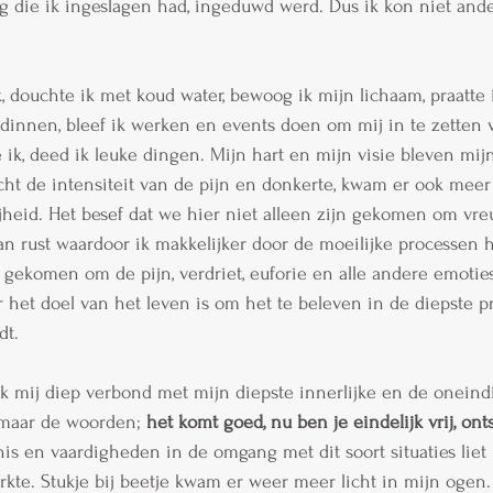
die ik ingeslagen had, ingeduwd werd. Dus ik kon niet ande
, douchte ik met koud water, bewoog ik mijn lichaam, praatte 
ndinnen, bleef ik werken en events doen om mij in te zetten 
 ik, deed ik leuke dingen. Mijn hart en mijn visie bleven mijn
ht de intensiteit van de pijn en donkerte, kwam er ook meer
rijheid. Het besef dat we hier niet alleen zijn gekomen om vre
an rust waardoor ik makkelijker door de moeilijke processen 
gekomen om de pijn, verdriet, euforie en alle andere emoties
r het doel van het leven is om het te beleven in de diepste pr
dt.
ik mij diep verbond met mijn diepste innerlijke en de oneindi
n maar de woorden; 
het komt goed, nu ben je eindelijk vrij, onts
is en vaardigheden in de omgang met dit soort situaties liet 
te. Stukje bij beetje kwam er weer meer licht in mijn ogen. 