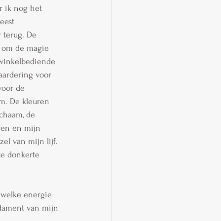
 ik nog het 
eest 
 terug. De 
n om de magie 
winkelbediende 
aardering voor 
voor de 
am. De kleuren 
ichaam, de 
gen en mijn 
l van mijn lijf. 
te donkerte 
 welke energie 
ndament van mijn 