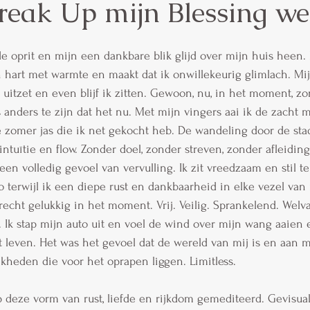
reak Up mijn Blessing we
de oprit en mijn een dankbare blik glijd over mijn huis heen.
 hart met warmte en maakt dat ik onwillekeurig glimlach. Mij
r uitzet en even blijf ik zitten. Gewoon, nu, in het moment, z
anders te zijn dat het nu. Met mijn vingers aai ik de zacht m
 zomer jas die ik net gekocht heb. De wandeling door de sta
intuïtie en flow. Zonder doel, zonder streven, zonder afleidi
en volledig gevoel van vervulling. Ik zit vreedzaam en stil t
 terwijl ik een diepe rust en dankbaarheid in elke vezel van mi
echt gelukkig in het moment. Vrij. Veilig. Sprankelend. Welv
 Ik stap mijn auto uit en voel de wind over mijn wang aaien e
t leven. Het was het gevoel dat de wereld van mij is en aan mi
heden die voor het oprapen liggen. Limitless.  
p deze vorm van rust, liefde en rijkdom gemediteerd. Gevisual