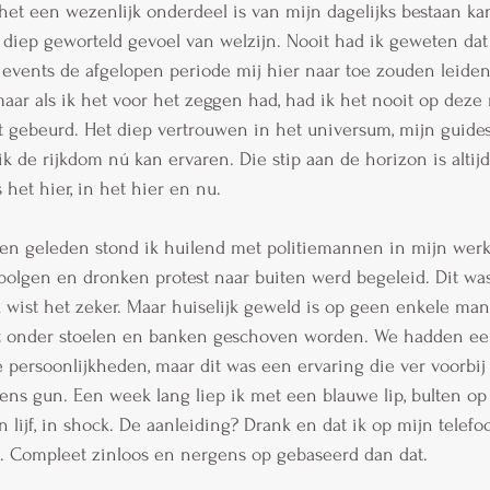
het een wezenlijk onderdeel is van mijn dagelijks bestaan kan
diep geworteld gevoel van welzijn. Nooit had ik geweten dat
events de afgelopen periode mij hier naar toe zouden leiden
maar als ik het voor het zeggen had, had ik het nooit op deze
t gebeurd. Het diep vertrouwen in het universum, mijn guide
ik de rijkdom nú kan ervaren. Die stip aan de horizon is altij
 het hier, in het hier en nu.
n geleden stond ik huilend met politiemannen in mijn werkk
bolgen en dronken protest naar buiten werd begeleid. Dit was
k wist het zeker. Maar huiselijk geweld is op geen enkele man
et onder stoelen en banken geschoven worden. We hadden e
e persoonlijkheden, maar dit was een ervaring die ver voorbij
ens gun. Een week lang liep ik met een blauwe lip, bulten op
 lijf, in shock. De aanleiding? Drank en dat ik op mijn telefo
e. Compleet zinloos en nergens op gebaseerd dan dat.