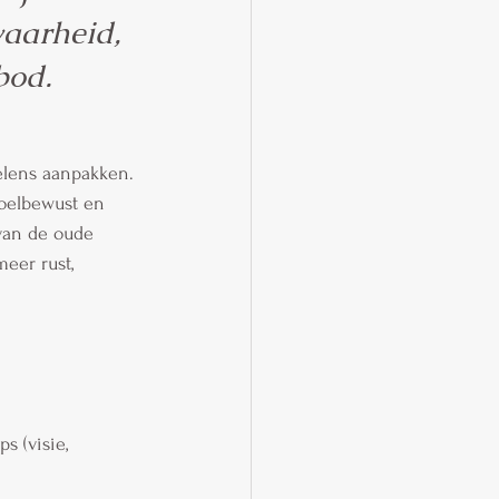
waarheid, 
bod.
elens aanpakken. 
doelbewust en 
van de oude 
eer rust, 
 (visie, 