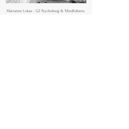
Marianne Lokas - GZ Psycholoog & Mindfulness 
Coach
Waarom meditatie en mindfulness 
essentieel zijn
Meditatie en mindfulness zijn niet zomaar 
technieken; ze zijn sleutels tot je innerlijke rust 
en geluk. In een wereld vol prikkels is het 
essentieel om momenten van stilte te 
omarmen. Laat de magie van mindfulness je 
helpen om stress te verminderen en een 
diepere verbinding met jezelf te maken. GZ-
Psycholoog en minfulness coach Marianne Lokas 
neemt je mee in een diepgaand process naar je 
'most mgnetic you'.
De structuur van de 
meditatieavond