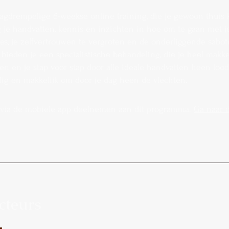
agdrempelige 6-weekse online training, die je gewoon thuis 
jg je handvatten, kennis en inzichten in hoe om te gaan met j
s, je zelfvertrouwen te vergroten en de onderliggende sabot
 bieden je een specialistische behandeling, die je heel makkel
en en je stap voor stap door alle ideale handvatten heen loods
ig en makkelijk om door je dag heen de vlechten.
 via de mobiele app deelnemen aan dit programma.
Ga naar 
cteurs