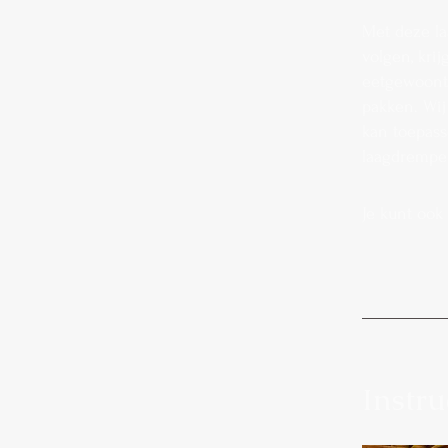
Met deze la
volgen, kri
eetgewoonte
pakken. Wij
kan toepass
laagdrempel
Je kunt ook
Instru