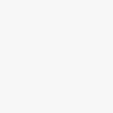
or een
er
n door de
 laat.
dert.
tapt.