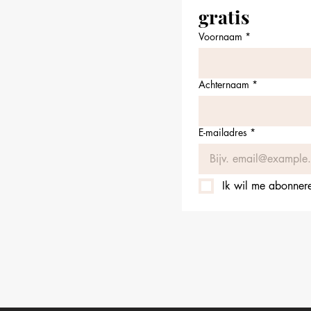
gratis
Voornaam
*
Achternaam
*
E-mailadres
*
Ik wil me abonneren