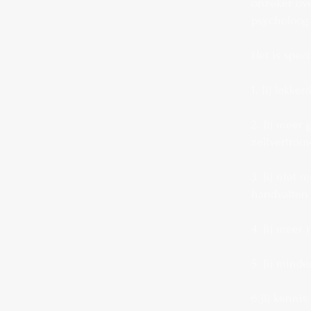
onzeker ove
psycholoog 
Het is spec
1. Jij lekke
2. Jij meer
zelfvertrou
3. Jij niet
handvatten 
4. Jij meer 
5. Jij minde
6.Jij kenni