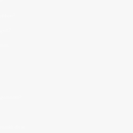
e?
hebben?
ijgen?
amte,
ngemerkt)?
maakt dit je