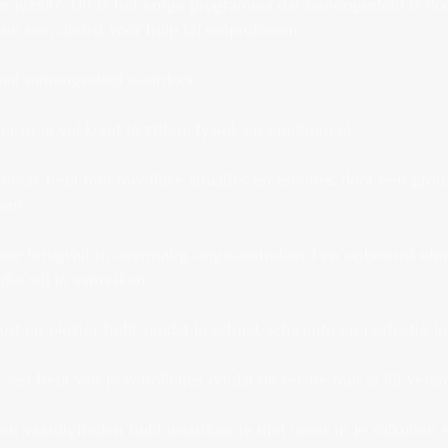
r jezelf? Dit is het enige programma dat samengesteld is do
en een diëtist voor hulp bij eetprobleem.
iaal samengesteld waardoor:
rder in je vel komt te zitten; fysiek en emotioneel
 gemak hebt met moeilijke situaties en emoties, door een grot
wen
 meer terugvalt in overmatig, ongecontroleerd en onbewust ete
die wij je aanreiken
rust en plezier hebt, omdat je schuld, schaamte en perfectie los
r last hebt van je vetrolletjes, omdat de relatie met je lijf veran
s en vaardigheden hebt waardoor je niet meer in je valkuilen s