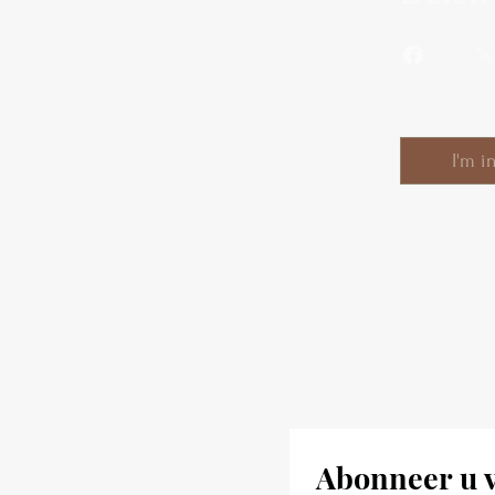
I'm i
Abonneer u v