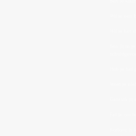
Ben je klaa
Wil je een 
Wil je het s
Ben jij in j
schuldgevo
Heb je het 
Weet je nie
Gebruik jij
Eet je om 
Kortom: Is 