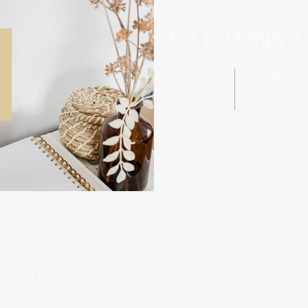
Eet je Happy |
6 weken
25 stappen
6
25
weken
stappe
n 6 weken een andere relatie met jezelf, je eetpatroon en je li
he Next Level You?