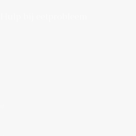
 Hulp bij eetprobleem
n
jf.