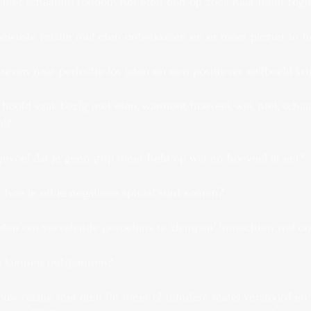
r met schaamte rondom het eten een op zoek naar meer regi
bewuste relatie met eten ontwikkelen en er meer plezier in 
treven naar perfectie los laten en een positiever zelfbeeld kr
e hoofd vaak bezig met eten, wanneer, hoeveel, wel, niet, scha
el?
gevoel dat je geen grip meer hebt op wat en hoeveel je eet?
t hoe je uit je negatieve spiraal kunt komen?
 eten om vervelende gevoelens te 'dempen' (misschien wel o
te kunnen ontspannen?
jouw relatie met eten (in meer of mindere mate) verstoord en 