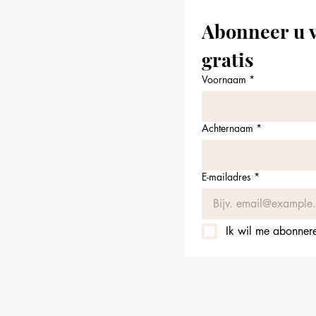
Abonneer u v
gratis
Voornaam
*
Achternaam
*
E-mailadres
*
Ik wil me abonneren