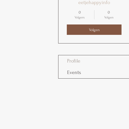
eetjehappyinfo
0
0
Volgers
Volgen
Volgen
Profile
Events